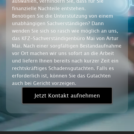
auswählen, verhindern Sie, dass für Sie
finanzielle Nachteile entstehen.
Benötigen Sie die Unterstützung von einem
unabhängigen Sachverständigen? Dann
wenden Sie sich so rasch wie möglich an uns,
das KFZ-Sachverständigenbüro Mai von Artur
Mai. Nach einer sorgfältigen Bestandaufnahme
vor Ort machen wir uns sofort an die Arbeit
und liefern Ihnen bereits nach kurzer Zeit ein
rechtskräftiges Schadensgutachten. Falls es
erforderlich ist, können Sie das Gutachten
auch bei Gericht vorzeigen.
Jetzt Kontakt aufnehmen