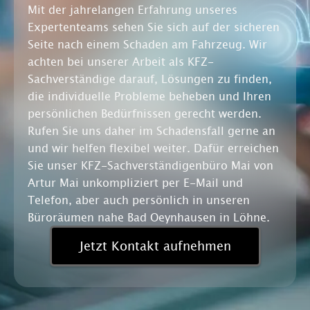
Mit der jahrelangen Erfahrung unseres
Expertenteams sehen Sie sich auf der sicheren
Seite nach einem Schaden am Fahrzeug. Wir
achten bei unserer Arbeit als KFZ-
Sachverständige darauf, Lösungen zu finden,
die individuelle Probleme beheben und Ihren
persönlichen Bedürfnissen gerecht werden.
Rufen Sie uns daher im Schadensfall gerne an
und wir helfen flexibel weiter. Dafür erreichen
Sie unser KFZ-Sachverständigenbüro Mai von
Artur Mai unkompliziert per E-Mail und
Telefon, aber auch persönlich in unseren
Büroräumen nahe Bad Oeynhausen in Löhne.
Jetzt Kontakt aufnehmen