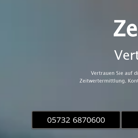
Ze
Ver
Vertrauen Sie auf 
Zeitwertermittlung. Kon
05732 6870600